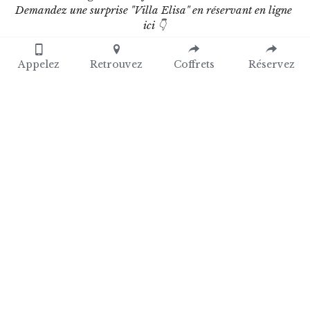
Demandez une surprise "Villa Elisa" en réservant en ligne 
ici 👇
Appelez
Retrouvez
Coffrets
Réservez
Cliquez sur votre date d 'arrivée
Août
2026
L
M
M
J
V
S
D
27
28
29
30
31
1
2
3
4
5
6
7
8
9
10
11
12
13
14
15
16
17
18
19
20
21
22
23
24
25
26
27
28
29
30