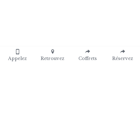
Appelez
Retrouvez
Coffrets
Réservez
Villa Elisa M. © 2020
Vincent Mirabel Siret: 84195432400031