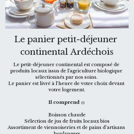
Thermes de Vals x Villa Elisa M
Clos Olivier de Serres
Soirée Etape
🇫🇷
Le panier petit-déjeuner 
Avocats & Tribunaux
🇫🇷
continental Ardéchois
Coffrets cadeaux
🇫🇷 Français
Réserver
Le petit-déjeuner continental est composé de 
English
produits locaux issus de l’agriculture biologique 
sélectionnés par nos soins. 
Le panier est livré à l'heure de votre choix devant 
votre logement.
Il comprend
 🧺
Boisson chaude
Sélection de jus de fruits locaux bios
Assortiment de viennoiseries et de pains d'artisans 
boulangers