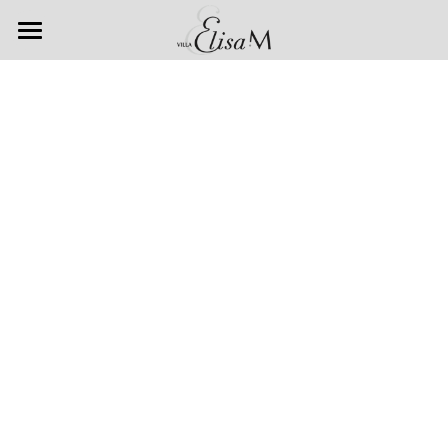
Accueil
Chambres & Suites
Spa & Bien-être
Petits déjeuners
Galerie
Nos offres
Villa Elisa M
Escapade romantique
Accueil Vélo
Venir à la Villa
Auto & Moto Passion
Les Restaurants