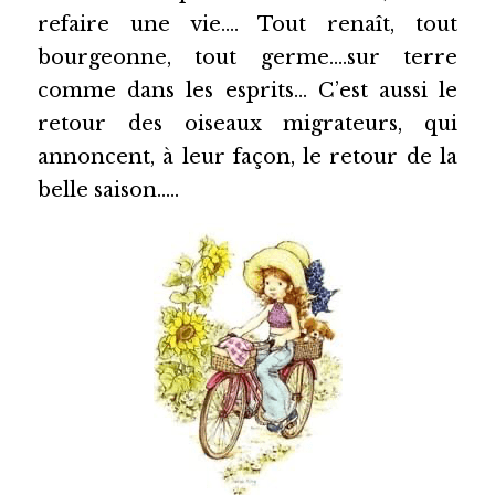
refaire une vie…. Tout renaît, tout 
Thermes de Vals x Villa Elisa M
Clos Olivier de Serres
bourgeonne, tout germe….sur terre 
comme dans les esprits… C’est aussi le 
Soirée Etape
🇫🇷
retour des oiseaux migrateurs, qui 
Avocats & Tribunaux
🇫🇷
annoncent, à leur façon, le retour de la 
belle saison…..
Coffrets cadeaux
🇫🇷 Français
Réserver
English