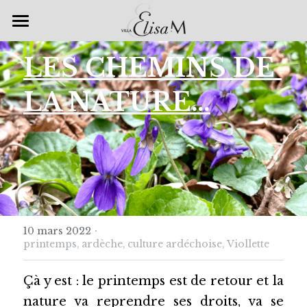
Accueil
LES CHEMINS DE 
Chambres & Suites
LA NATURE…
Spa & Bien-être
Petits déjeuners
Galerie
Nos offres
·
10 mars 2022
Villa Elisa M
Escapade romantique
printemps,
ardèche,
culture ardéchoise,
Viollette
Accueil Vélo
Venir à la Villa
Çà y est : le printemps est de retour et la 
nature va reprendre ses droits, va se 
Auto & Moto Passion
Les Restaurants