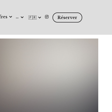
fres
…
🇫🇷
Réserver